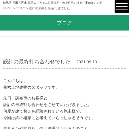
練馬区|世田谷区|杉並区エリアで二世帯住宅・狭小住宅の注文住宅は兼六の家
HOME
>
ブログ
>
設計の最終打ち合わせでした
ブログ
設計の最終打ち合わせでした
2021.09.10
こんにちは。
兼六土地建物のスタッフです。
先日、調布市のお客様と
設計の最終打ち合わせをさせていただきました。
何度か建て替えを経験されている施主様で、
今回は終の棲家にと考えていらっしゃるそうです。
デザインや間取り、使い勝手はもちろんのこと