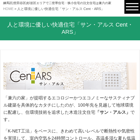
練馬区|世田谷区|杉並区エリアで二世帯住宅・狭小住宅の注文住宅は兼六の家
HOME
>
人と環境に優しい快適住宅「サン・アルス Cent・ARS」
人と環境に優しい快適住宅「サン・アルス Cent・
ARS」
「兼六の家」が提唱するエコロジーかつエコノミーなサスティナブ
ル建築を具体的なカタチにしたのが、100年先を見越して地球環境
に配慮し、住環境技術を追求した木造注文住宅
「サン・アルス」
で
す。
「K-NET工法」をベースに、きわめて高いレベルで断熱性や気密性
を実現して、室内空気を24時間コントロール。高温多湿な夏も低温