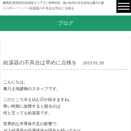
練馬区|世田谷区|杉並区エリアで二世帯住宅・狭小住宅の注文住宅は兼六の家
HOME
>
ブログ
>
給湯器の不具合は早めに点検を
ブログ
給湯器の不具合は早めに点検を
2023.01.28
こんにちは。
兼六土地建物のスタッフです。
このところ冷え込む日が続きますね。
寒い時期に故障すると困るのは
何と言っても給湯器です。
世界的な半導体不足の影響で、
ガス給湯器の品薄状況が現在も続いており、