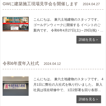
GWに建築施工現場見学会を開催します
2024.04.27
こんにちは。 兼六土地建物のスタッフです。
ゴールデンウィークに開催する イベントのご
案内です。 令和6年4月27日(土)～29日(祝)・ 5
月3日(祝)～6日(祝)に、 練馬区西東京市で 「建
詳細を見る＞
築施工現場見学会」を 完全予約制にて開催い
たします。 今回は施主様のご協力に
令和6年度年入社式
2024.04.12
こんにちは。 兼六土地建物のスタッフです。 4
月1日に弊社の入社式を執り行いました。 新入
社員は現在研修中で、 1日2部署を回り各部署
の代表者から 事業内容や仕事について 説明を
詳細を見る＞
受けているところです。 自分が配属される部