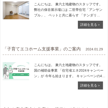
こんにちは。 兼六土地建物のスタッフです。
弊社の保谷展示場には 二世帯住宅「アンサン
ブル」、 ペットと共に暮らす 「テンダリ
ー」、 安心のアパート経営「軽量鉄骨アパー
詳細を見る＞
ト棟」、 ZEH（ゼロエネ住宅）「サン・アル
ス」の 4戸のモデルハウスがございます。 その
なかの一つ、「サン
「子育てエコホーム支援事業」のご案内
2024.01.29
こんにちは。 兼六土地建物のスタッフです。
国の補助金事業 「住宅省エネ2024キャンペー
ン」が 今年も始まります。 キャンペーンの4つ
の補助事業のうち、 今回は「子育てエコホー
詳細を見る＞
ム支援事業」を ご紹介します。 「子育てエコ
ホーム支援事業」の 一戸あたりの補助金は、
長