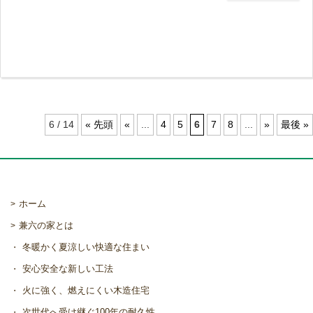
うお願い申し上げます。 なお、展示場も上記
期
6 / 14
« 先頭
«
...
4
5
6
7
8
...
»
最後 »
ホーム
兼六の家とは
冬暖かく夏涼しい快適な住まい
安心安全な新しい工法
火に強く、燃えにくい木造住宅
次世代へ受け継ぐ100年の耐久性