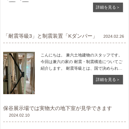
えます。 毎年同じことを感じていますが、 希
詳細を見る＞
望に満ち溢れた新入社員たちが どんなことに
も前向きに 取り組む姿勢はすばらしいです。
私も年齢を重
「耐震等級3」と制震装置「Kダンパー」
2024.02.26
こんにちは。 兼六土地建物のスタッフです。
今回は兼六の家の 耐震・制震構造についてご
紹介します。 耐震等級とは、国で決められて
いる 建物の耐震性能を表す指標のことで、 弊
詳細を見る＞
社では全戸で等級３を取得しております。 ち
なみに等級1は、建築基準法における 耐震性能
を満たす水準で
保谷展示場では実物大の地下室が見学できます
2024.02.10