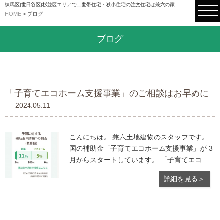
練馬区|世田谷区|杉並区エリアで二世帯住宅・狭小住宅の注文住宅は兼六の家
HOME
>
ブログ
ブログ
「子育てエコホーム支援事業」のご相談はお早めに
2024.05.11
こんにちは。 兼六土地建物のスタッフです。
国の補助金「子育てエコホーム支援事業」が 3
月からスタートしています。 「子育てエコホ
ーム支援事業」とは、 物価高騰の影響を受け
詳細を見る＞
やすい子育て世帯や 若者夫婦世帯を対象とし
た、 高い省エネ性能を持つ新築住宅の取得な
どに 使える補助金で