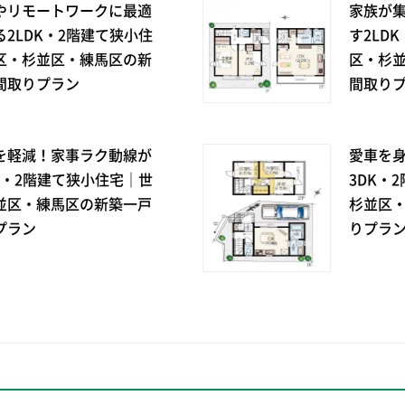
やリモートワークに最適
家族が集
2LDK・2階建て狭小住
す2LD
区・杉並区・練馬区の新
区・杉
間取りプラン
間取り
を軽減！家事ラク動線が
愛車を
K・2階建て狭小住宅｜世
3DK・
並区・練馬区の新築一戸
杉並区
プラン
りプラ