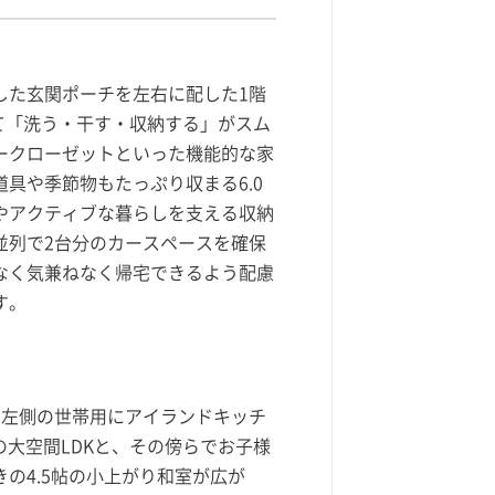
した玄関ポーチを左右に配した1階
えて「洗う・干す・収納する」がスム
ークローゼットといった機能的な家
道具や季節物もたっぷり収まる6.0
やアクティブな暮らしを支える収納
並列で2台分のカースペースを確保
なく気兼ねなく帰宅できるよう配慮
す。
、左側の世帯用にアイランドキッチ
の大空間LDKと、その傍らでお子様
の4.5帖の小上がり和室が広が