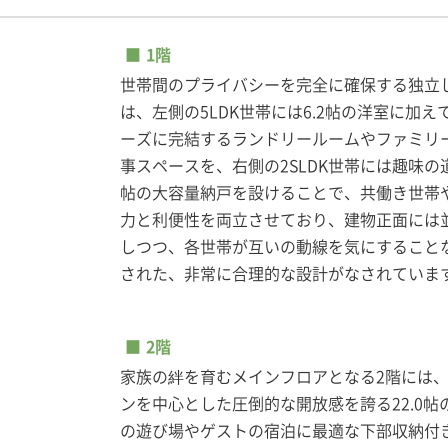
1階
世帯間のプライバシーを完全に確保する独立
は、左側の5LDK世帯には6.2帖の洋室に加
ーズに完結するランドリールームやファミリ
事スペースを、右側の2SLDK世帯には趣味の
帖の大容量納戸を設けることで、共働き世帯
力と利便性を両立させており、建物正面には
しつつ、各世帯が互いの動線を気にすること
された、非常に合理的な設計がなされていま
2階
家族の絆を育むメインフロアとなる2階には
ンを中心とした圧倒的な開放感を誇る22.0帖
の遊び場やゲストの宿泊に最適な下部収納付き